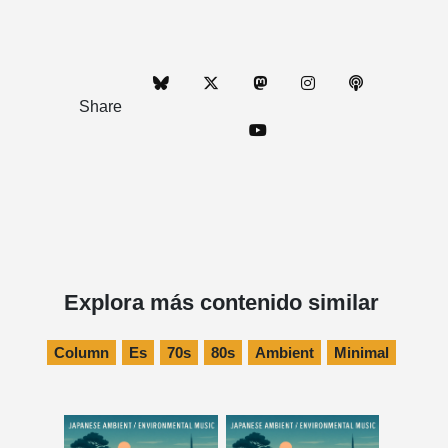
Share
Explora más contenido similar
Column
Es
70s
80s
Ambient
Minimal