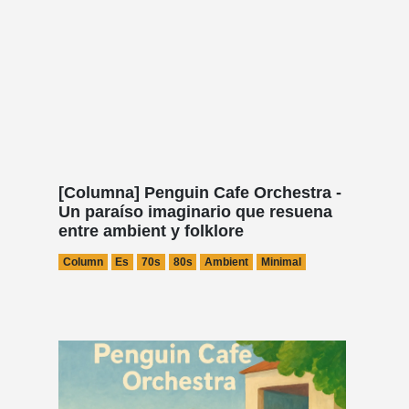
[Columna] Penguin Cafe Orchestra -
Un paraíso imaginario que resuena
entre ambient y folklore
Column
Es
70s
80s
Ambient
Minimal