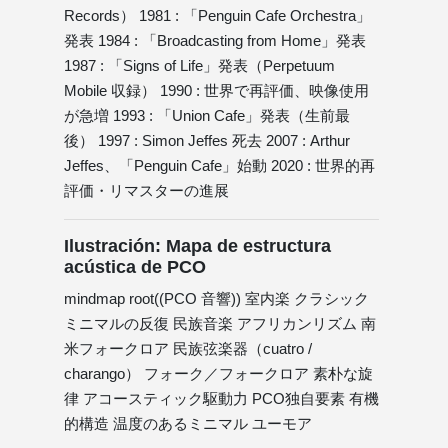
Records） 1981 : 「Penguin Cafe Orchestra」
発表 1984 : 「Broadcasting from Home」発表
1987 : 「Signs of Life」発表（Perpetuum
Mobile 収録） 1990 : 世界で再評価、映像使用
が急増 1993 : 「Union Cafe」発表（生前最
後） 1997 : Simon Jeffes 死去 2007 : Arthur
Jeffes、「Penguin Cafe」始動 2020 : 世界的再
評価・リマスターの進展
Ilustración: Mapa de estructura
acústica de PCO
mindmap root((PCO 音響)) 室内楽 クラシック
ミニマルの反復 民族音楽 アフリカンリズム 南
米フォークロア 民族弦楽器（cuatro /
charango） フォーク／フォークロア 素朴な旋
律 アコースティック駆動力 PCO独自要素 有機
的構造 温度のあるミニマル ユーモア