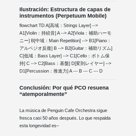
Ilustración: Estructura de capas de
instrumentos (Perpetuum Mobile)
flowchart TD A[高域：Strings Layer] -->
A1[Violin：持続音] A --> A2[Viola：補助ハーモ
ニー] B[中域：Main Repetition] --> B1[Piano：
アルペジオ反復] B --> B2[Guitar：補助リズム]
C[低域：Bass Layer] --> C1[Cello：ボトム保
持] C --> C2[Bass：基盤] D[変則レイヤー] -->
D1[Percussion：推進力] A --- B --- C --- D
Conclusión: Por qué PCO resuena
“atemporalmente”
La música de Penguin Cafe Orchestra sigue
fresca casi 50 años después. Lo que respalda
esta longevidad es–