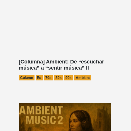
[Columna] Ambient: De “escuchar
música” a “sentir música” II
Column
Es
70s
80s
90s
Ambient