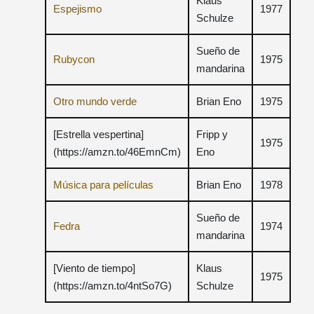
Klaus
Espejismo
1977
Schulze
Sueño de
Rubycon
1975
mandarina
Otro mundo verde
Brian Eno
1975
[Estrella vespertina]
Fripp y
1975
(https://amzn.to/46EmnCm)
Eno
Música para películas
Brian Eno
1978
Sueño de
Fedra
1974
mandarina
[Viento de tiempo]
Klaus
1975
(https://amzn.to/4ntSo7G)
Schulze