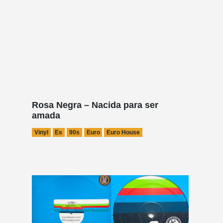
Rosa Negra – Nacida para ser
amada
Vinyl
Es
90s
Euro
Euro House