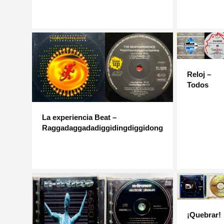
Reloj –
Todos
La experiencia Beat –
Raggadaggadadiggidingdiggidong
¡Quebrar!