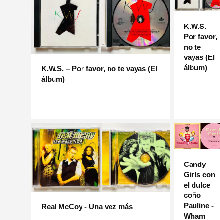
K.W.S. –
Por favor,
no te
vayas (El
álbum)
K.W.S. – Por favor, no te vayas (El
álbum)
Candy
Girls con
el dulce
coño
Pauline -
Real McCoy - Una vez más
Wham