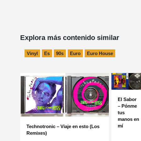
Explora más contenido similar
Vinyl
Es
90s
Euro
Euro House
El Sabor
– Pónme
tus
manos en
mí
Technotronic – Viaje en esto (Los
Remixes)