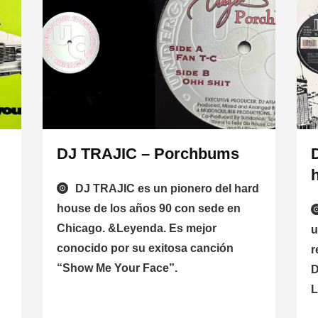
DJ TRAJIC – Porchbums
DJ TRAJIC es un pionero del hard
house de los años 90 con sede en
Chicago. &Leyenda. Es mejor
u
conocido por su exitosa canción
r
“Show Me Your Face”.
D
L