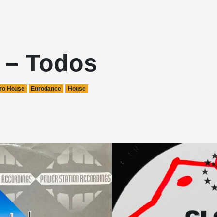
 – Todos
ro House
Eurodance
House