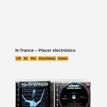
N-Trance – Placer electrónico
CD
Es
90s
Euro House
House