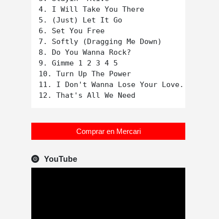
4. I Will Take You There

5. (Just) Let It Go

6. Set You Free

7. Softly (Dragging Me Down)

8. Do You Wanna Rock?

9. Gimme 1 2 3 4 5

10. Turn Up The Power

11. I Don't Wanna Lose Your Love...Again

Comprar en Mercari
YouTube