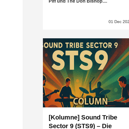
Piff und The Don Bishop....
01 Dec 20
[Kolumne] Sound Tribe
Sector 9 (STS9) – Die