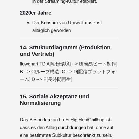
in der Streaming-Kultur etabliert.
2020er Jahre
Der Konsum von Umweltmusik ist
alltäglich geworden
14. Strukturdiagramm (Produktion
und Vertrieb)
flowchart TD A[宅録環境] --> B[簡易ビート制作]
B --> C[ループ構造] C --> D[配信プラットフォ
ーム] D --> E[長時間再生]
15. Soziale Akzeptanz und
Normalisierung
Das Besondere an Lo-Fi Hip Hop/Chillhop ist,
dass es den Alltag durchdrungen hat, ohne auf
eine bestimmte Subkultur beschränkt zu sein.