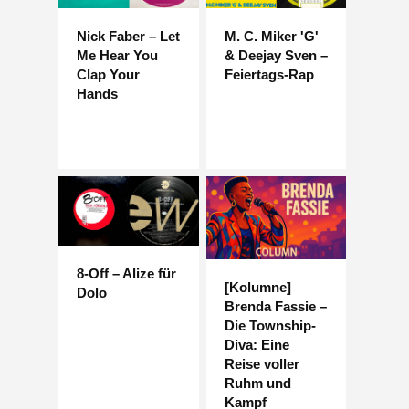
Nick Faber – Let
M. C. Miker 'G'
Me Hear You
& Deejay Sven –
Clap Your
Feiertags-Rap
Hands
8-Off – Alize für
[Kolumne]
Dolo
Brenda Fassie –
Die Township-
Diva: Eine
Reise voller
Ruhm und
Kampf