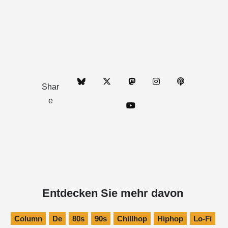
Shar
e
Entdecken Sie mehr davon
Column
De
80s
90s
Chillhop
Hiphop
Lo-Fi