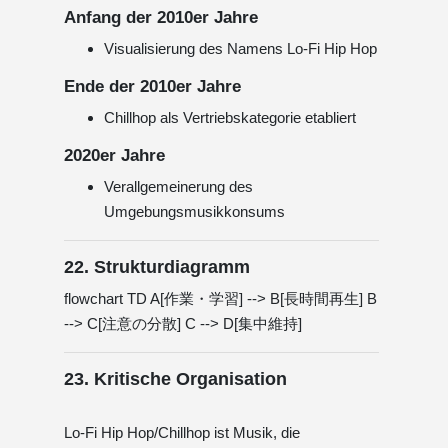
Anfang der 2010er Jahre
Visualisierung des Namens Lo-Fi Hip Hop
Ende der 2010er Jahre
Chillhop als Vertriebskategorie etabliert
2020er Jahre
Verallgemeinerung des
Umgebungsmusikkonsums
22. Strukturdiagramm
flowchart TD A[作業・学習] --> B[長時間再生] B
--> C[注意の分散] C --> D[集中維持]
23. Kritische Organisation
Lo-Fi Hip Hop/Chillhop ist Musik, die