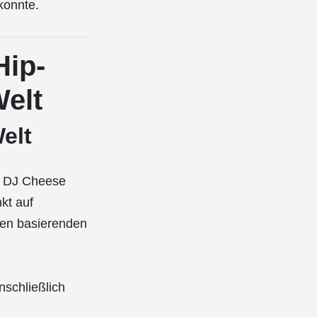
konnte.
Hip-
Welt
elt
on DJ Cheese
kt auf
ixen basierenden
nschließlich