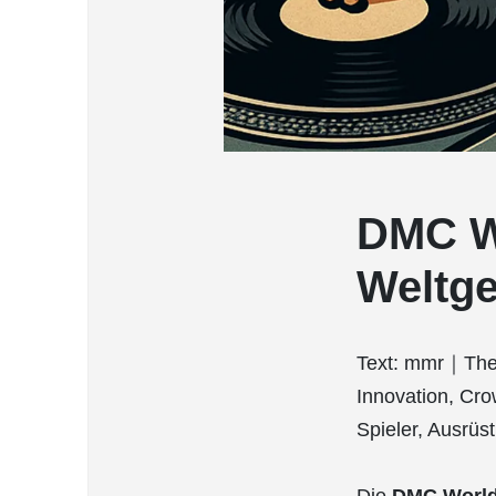
DMC W
Weltge
Text: mmr｜The
Innovation, Cro
Spieler, Ausrüs