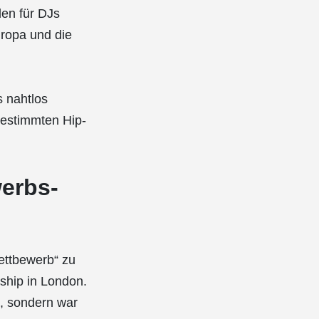
en für DJs
ropa und die
s nahtlos
bestimmten Hip-
erbs-
ettbewerb“ zu
ship in London.
s, sondern war