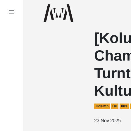
[Kol
Cham
Turnt
Kultu
Column
De
00s
23 Nov 2025