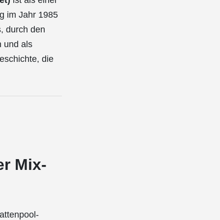
et)
ist als einer
ng im Jahr 1985
s, durch den
 und als
Geschichte, die
r Mix-
attenpool-