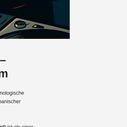
–
sm
nologische
panischer