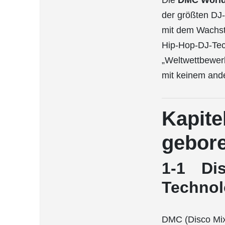
Die
DMC World
der größten DJ-
mit dem Wachstu
Hip-Hop-DJ-Tec
„Weltwettbewerb“
mit keinem ande
Kapit
gebor
1-1 Dis
Technol
DMC (Disco Mix 