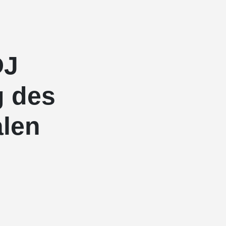
DJ
g des
alen