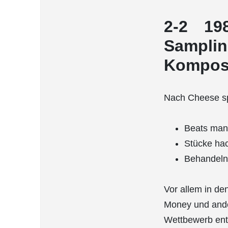
2-2 198
Samplin
Komposi
Nach Cheese spi
Beats manu
Stücke ha
Behandeln 
Vor allem in de
Money und ande
Wettbewerb entw