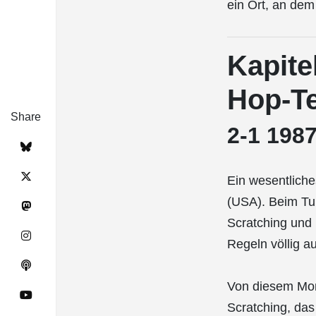
ein Ort, an de
Kapite
Hop-Te
Share
2-1 198
Ein wesentliche
(USA). Beim Tur
Scratching und 
Regeln völlig au
Von diesem Mome
Scratching, das