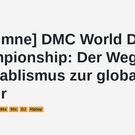
umne] DMC World 
pionship: Der We
ablismus zur glob
r
80s
90s
DJ
Hiphop