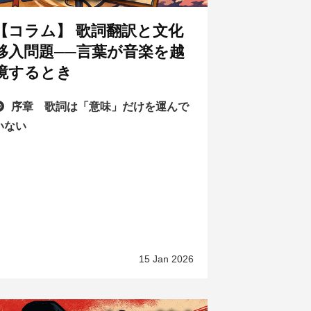
【コラム】 歌詞翻訳と文化
移入問題──言葉が音楽を越
境するとき
序章 歌詞は「意味」だけを運んで
いない
15 Jan 2026