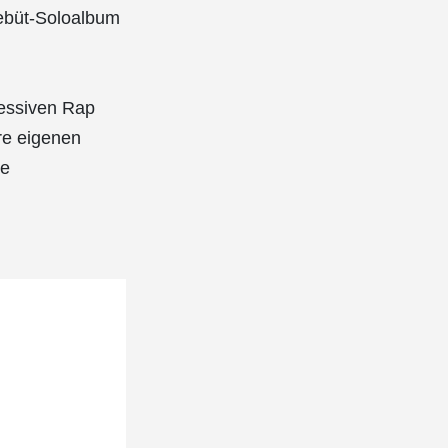
Debüt-Soloalbum
ressiven Rap
hre eigenen
re