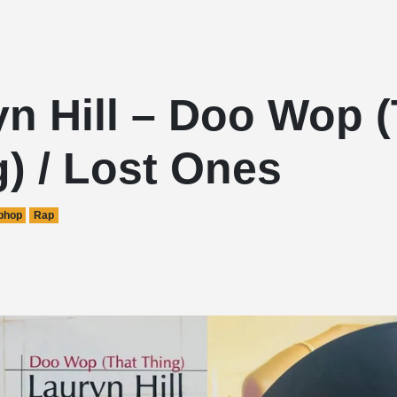
n Hill – Doo Wop 
) / Lost Ones
phop
Rap