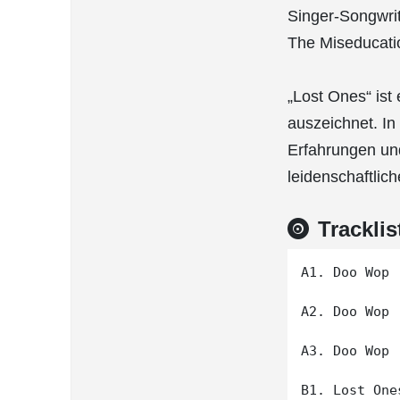
Singer-Songwrit
The Miseducation
„Lost Ones“ ist
auszeichnet. In
Erfahrungen und
leidenschaftlic
Tracklis
A1. Doo Wop 
A2. Doo Wop 
A3. Doo Wop 
B1. Lost One