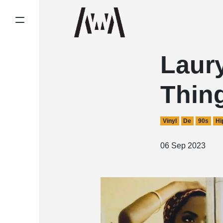
Laury
Thing
Vinyl
De
90s
Hi
06 Sep 2023