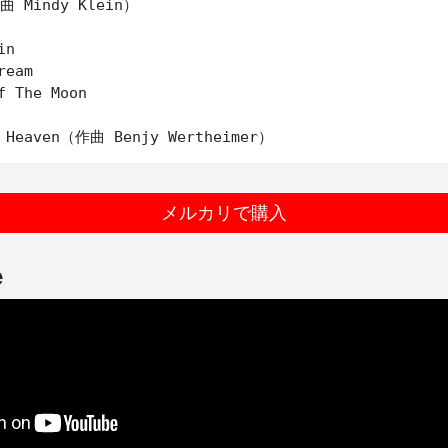
曲 Mindy Klein）

n

eam

f The Moon

メルカリで購入
e