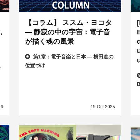
【コラム】 ススム・ヨコタ
,
— 静寂の中の宇宙：電子音
が描く魂の風景
第1章：電子音楽と日本 — 横田進の
位置づけ
k
B
26
19 Oct 2025