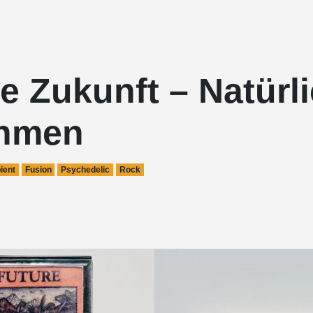
e Zukunft – Natürl
hmen
ient
Fusion
Psychedelic
Rock