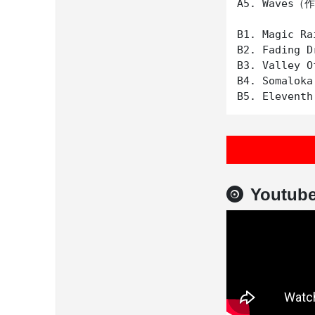
A5. Waves（作
B1. Magic Rai
B2. Fading Dr
B3. Valley O
B4. Somaloka

Youtub