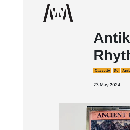
Antik
Rhyt
Cassette
De
Amb
23 May 2024