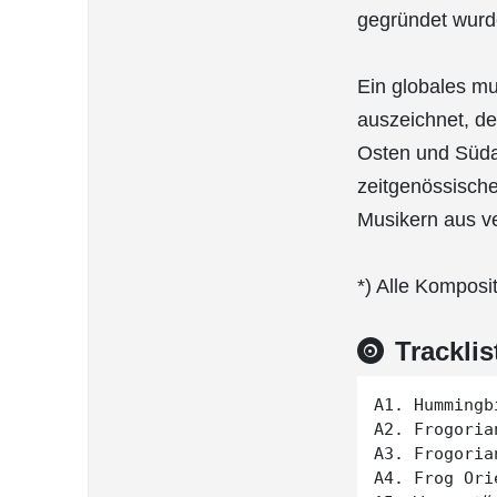
gegründet wurde,
Ein globales mu
auszeichnet, de
Osten und Süda
zeitgenössisch
Musikern aus v
*) Alle Kompos
Tracklis
A1. Hummingbi
A2. Frogoria
A3. Frogori
A4. Frog Ori