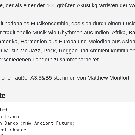
 der als einer der 100 größten Akustikgitarristen der Wel
ltinationales Musikensemble, das sich durch einen Fusio
r traditionelle Musik wie Rhythmen aus Indien, Afrika, B
merika, Harmonien aus Europa und Melodien aus Asien
er Musik wie Jazz, Rock, Reggae und Ambient kombiniert
erschiedenen Ländern zusammenarbeitet.
itionen außer A3,5&B5 stammen von Matthew Montfort
te
rd

n Trance

an Dance（作曲 Ancient Future）

ent Chance
