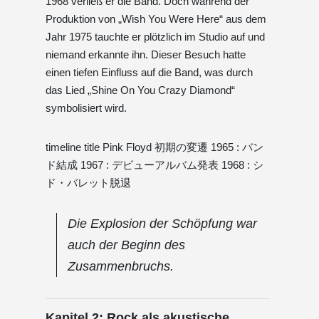
1968 verließ er die Band. Doch während der
Produktion von „Wish You Were Here“ aus dem
Jahr 1975 tauchte er plötzlich im Studio auf und
niemand erkannte ihn. Dieser Besuch hatte
einen tiefen Einfluss auf die Band, was durch
das Lied „Shine On You Crazy Diamond“
symbolisiert wird.
timeline title Pink Floyd 初期の変遷 1965 : バン
ド結成 1967 : デビューアルバム発表 1968 : シ
ド・バレット脱退
Die Explosion der Schöpfung war
auch der Beginn des
Zusammenbruchs.
Kapitel 2: Rock als akustische