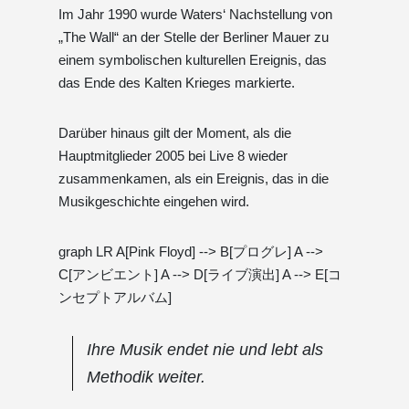
Im Jahr 1990 wurde Waters‘ Nachstellung von
„The Wall“ an der Stelle der Berliner Mauer zu
einem symbolischen kulturellen Ereignis, das
das Ende des Kalten Krieges markierte.
Darüber hinaus gilt der Moment, als die
Hauptmitglieder 2005 bei Live 8 wieder
zusammenkamen, als ein Ereignis, das in die
Musikgeschichte eingehen wird.
graph LR A[Pink Floyd] --> B[プログレ] A -->
C[アンビエント] A --> D[ライブ演出] A --> E[コ
ンセプトアルバム]
Ihre Musik endet nie und lebt als
Methodik weiter.