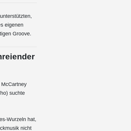
unterstützten,
es eigenen
rtigen Groove.
hreiender
l McCartney
Who) suchte
es-Wurzeln hat,
ckmusik nicht