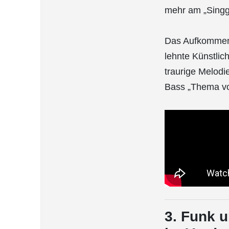
mehr am „Singg
Das Aufkommen d
lehnte Künstlic
traurige Melodi
Bass „Thema vo
3. Funk u