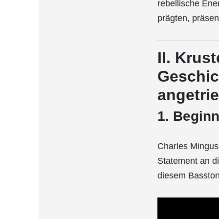
rebellische En
prägten, präsen
II. Krus
Geschic
angetri
1. Beginn
Charles Mingus s
Statement an di
diesem Basston 