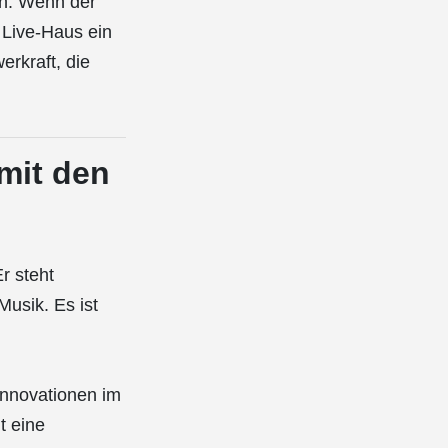
en. Wenn der
 Live-Haus ein
erkraft, die
 mit den
r steht
usik. Es ist
Innovationen im
t eine