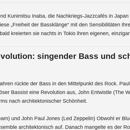
nd Kunimitsu Inaba, die Nachkriegs-Jazzcafés in Japan 
ese „Freiheit der Bassklänge“ mit den Sensibilitäten Ihr
ald kreierten sie nachts in Tokio ihren eigenen, einziga
evolution: singender Bass und sc
ahren rückte der Bass in den Mittelpunkt des Rock. Pau
iöser Bassist eine Revolution aus, John Entwistle (The 
rms nach architektonischer Schönheit.
eam) und John Paul Jones (Led Zeppelin) Obwohl er Blu
nsemble architektonisch auf. Danach mangelte es der Ro