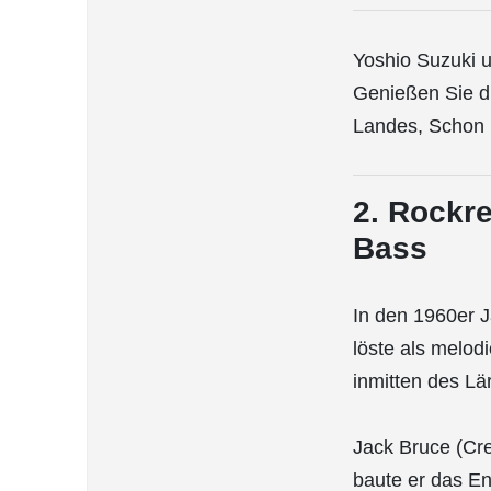
Yoshio Suzuki u
Genießen Sie di
Landes, Schon b
2. Rockr
Bass
In den 1960er J
löste als melod
inmitten des Lä
Jack Bruce (Cr
baute er das E