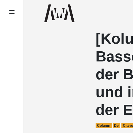
[Kol
Bass
der B
und i
der 
Column
De
Cityp