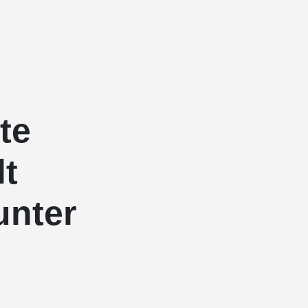
te
lt
unter