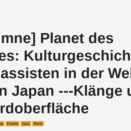
umne] Planet des
es: Kulturgeschich
assisten in der We
n Japan ---Klänge 
Erdoberfläche
op
Fusion
Jazz
Rock