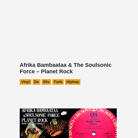
Afrika Bambaataa & The Soulsonic
Force – Planet Rock
Vinyl
De
80s
Funk
Hiphop