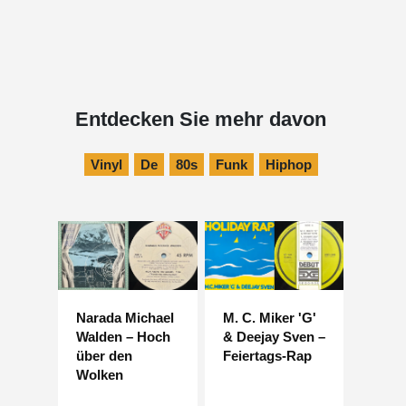
Entdecken Sie mehr davon
Vinyl
De
80s
Funk
Hiphop
Narada Michael
M. C. Miker 'G'
Walden – Hoch
& Deejay Sven –
über den
Feiertags-Rap
Wolken