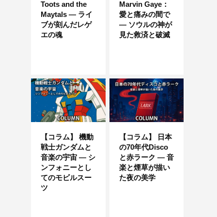
Toots and the
Marvin Gaye：
Maytals — ライ
愛と痛みの間で
ブが刻んだレゲ
― ソウルの神が
エの魂
見た救済と破滅
【コラム】 機動
【コラム】 日本
戦士ガンダムと
の70年代Disco
音楽の宇宙 ― シ
と赤ラーク ― 音
ンフォニーとし
楽と煙草が描い
てのモビルスー
た夜の美学
ツ