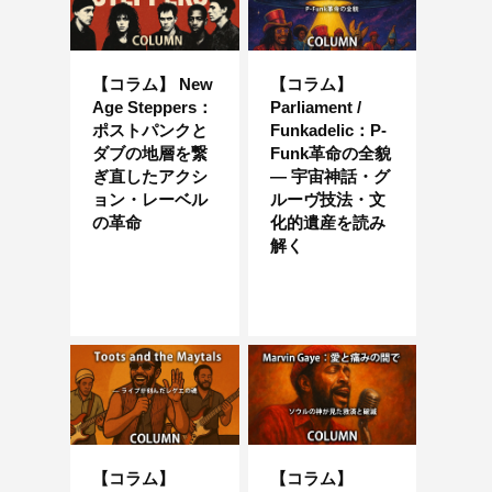
【コラム】 New
【コラム】
Age Steppers：
Parliament /
ポストパンクと
Funkadelic：P-
ダブの地層を繋
Funk革命の全貌
ぎ直したアクシ
― 宇宙神話・グ
ョン・レーベル
ルーヴ技法・文
の革命
化的遺産を読み
解く
【コラム】
【コラム】