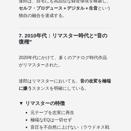
達郎は、自宅にも高品位な録音環境を構築し、
セルフ・プロデュース＋デジタル＋生音
という
独自の融合を達成する。
7. 2010年代：リマスター時代と“音の
復権”
2020年代にかけて、多くのアナログ時代作品
がリマスターされた。
達郎はリマスターにおいても、
音の改変を極端
に嫌う
スタンスを明確にしている。
▼ リマスターの特徴
元テープを忠実に再生
極端なEQは一切せず
音圧を不自然に上げない（ラウドネス戦