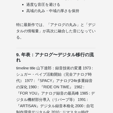
過度な音圧を避ける
高域の丸み・中域の厚さを保持
特に最新作では、「アナログの丸み」と「デジ
タルの情報量」が高次に融合した音になってい
る。
9. 年表：アナログ〜デジタル移行の流
れ
timeline title 山下達郎：録音技術の変遷 1973 :
シュガー・ベイブ活動開始（完全アナログ時
代） 1977 : 『SPACY』アナログ24tr多重録音
の深化 1980 : 『RIDE ON TIME』 1982 :
『FOR YOU』アナログ録音の最高峰 1985 : デ
ジタル機材部分導入（リバーブ等） 1991 :
『ARTISAN』デジタル録音本格化 2000 : 自宅
制作環境デジタル化 2010 : リマスター時代、