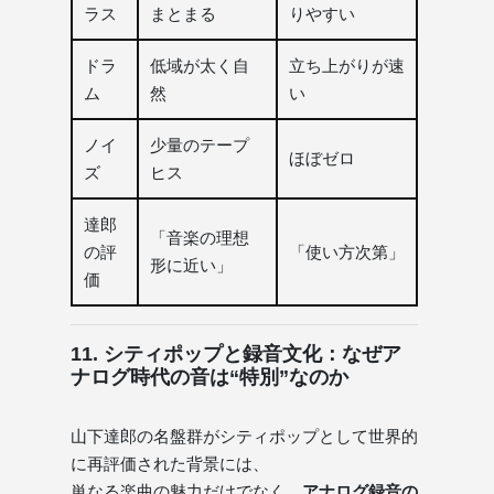
ラス
まとまる
りやすい
ドラ
低域が太く自
立ち上がりが速
ム
然
い
ノイ
少量のテープ
ほぼゼロ
ズ
ヒス
達郎
「音楽の理想
の評
「使い方次第」
形に近い」
価
11. シティポップと録音文化：なぜア
ナログ時代の音は“特別”なのか
山下達郎の名盤群がシティポップとして世界的
に再評価された背景には、
単なる楽曲の魅力だけでなく、
アナログ録音の