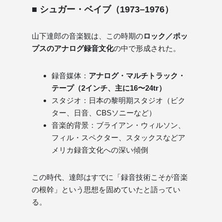
■ シュガー・ベイブ（1973–1976）
山下達郎の音楽観は、この時期の
ロック／ポッ
プスのアナログ録音文化
の中で形成された。
録音媒体：
アナログ・マルチトラック・
テープ（2インチ、主に16〜24tr）
スタジオ：日本の黎明期スタジオ（ビク
ター、日音、CBSソニーなど）
音楽的背景：ブライアン・ウィルソン、
フィル・スペクター、スタックスなどア
メリカ録音文化への深い傾倒
この時代、達郎はすでに「録音技術こそが音楽
の根幹」という思想を固めていたと語ってい
る。