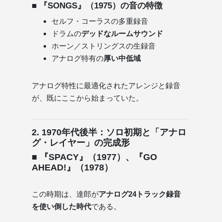
■ 『SONGS』（1975）の音の特徴
セルフ・コーラスの多重録音
ドラムの
デッドなルームサウンド
ホーン／ストリングスの生録音
アナログ特有の
厚い中低域
アナログ特性に最適化されたアレンジと録音
が、既にここから始まっていた。
2. 1970年代後半：ソロ初期と「アナロ
グ・レイヤー」の完成形
■ 『SPACY』（1977）、『GO
AHEAD!』（1978）
この時期は、達郎が
アナログ24トラック録音
を使い倒した時代
である。