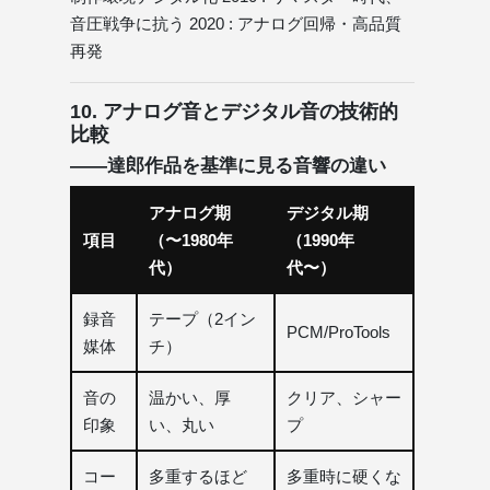
音圧戦争に抗う 2020 : アナログ回帰・高品質
再発
10. アナログ音とデジタル音の技術的
比較
――達郎作品を基準に見る音響の違い
アナログ期
デジタル期
項目
（〜1980年
（1990年
代）
代〜）
録音
テープ（2イン
PCM/ProTools
媒体
チ）
音の
温かい、厚
クリア、シャー
印象
い、丸い
プ
コー
多重するほど
多重時に硬くな