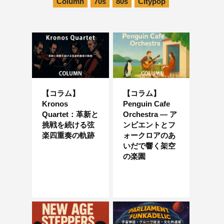
Column
70s
80s
Citypop
【コラム】
【コラム】
Kronos
Penguin Cafe
Quartet：革新と
Orchestra ― ア
挑戦を続ける弦
ンビエントとフ
楽四重奏の軌跡
ォークロアのあ
いだで響く架空
の楽園