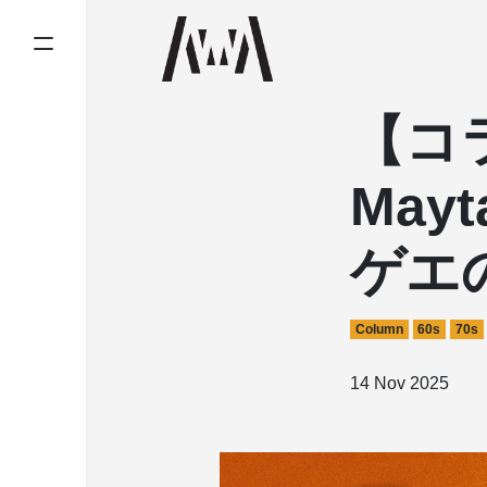
【コラム
May
ゲエ
Column
60s
70s
14 Nov 2025