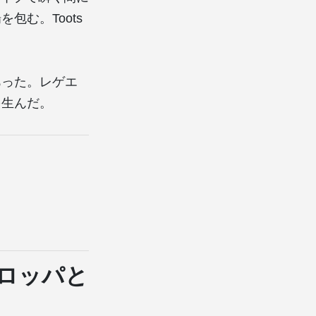
む。Toots
あった。レゲエ
を生んだ。
ーロッパと