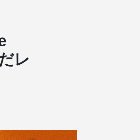
e
んだレ