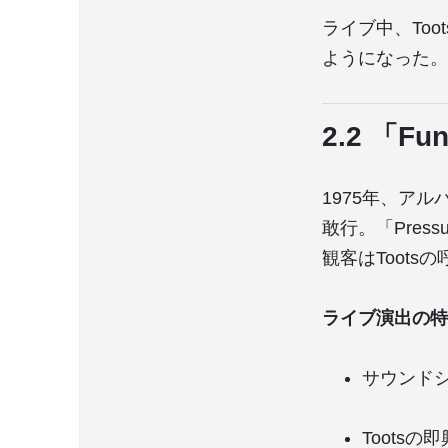
ライブ中、To
ようになった。
2.2 「F
1975年、アル
敢行。「Pressu
観客はToot
ライブ演出の特
サウンド
Toots