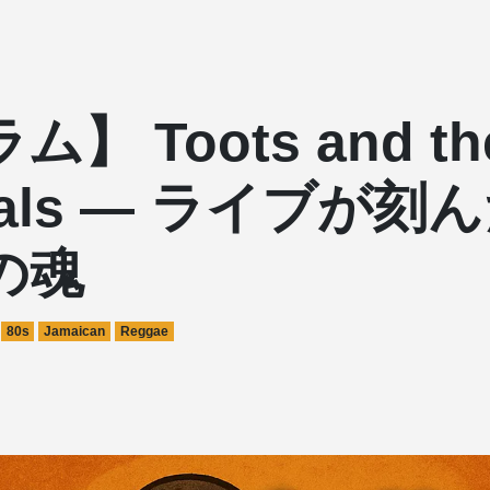
】 Toots and th
tals — ライブが刻
の魂
80s
Jamaican
Reggae