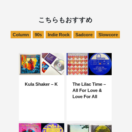
こちらもおすすめ
Column
90s
Indie Rock
Sadcore
Slowcore
Kula Shaker – K
The Lilac Time –
All For Love &
Love For All