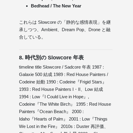
Bedhead / The New Year
これらは Slowcore の「静的な感情表現」を継
承しつつ、Ambient、Dream Pop、Drone と融
合している。
8. 時代別の Slowcore 年表
timeline title Slowcore / Sadcore 年表 1987 :
Galaxie 500 結成 1989 : Red House Painters /
Codeine 始動 1990 : Codeine『Frigid Stars』
1993 : Red House Painters I・II、Low 結成
1994 : Low『I Could Live in Hope』,
Codeine『The White Birch』 1995 : Red House
Painters『Ocean Beach』 2000 :
Idaho『Hearts of Palm』 2001 : Low『Things
We Lost in the Fire』 2010s : Duster 再評価、