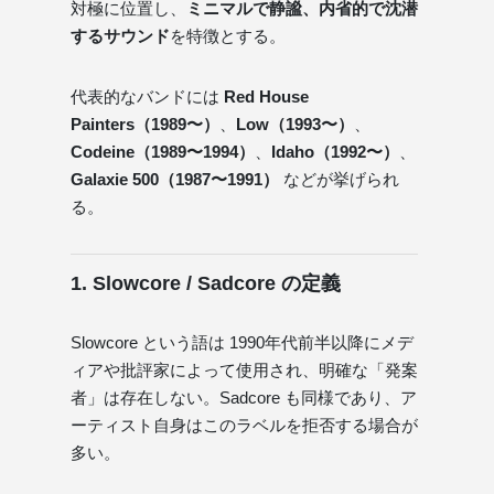
対極に位置し、
ミニマルで静謐、内省的で沈潜
するサウンド
を特徴とする。
代表的なバンドには
Red House
Painters（1989〜）
、
Low（1993〜）
、
Codeine（1989〜1994）
、
Idaho（1992〜）
、
Galaxie 500（1987〜1991）
などが挙げられ
る。
1. Slowcore / Sadcore の定義
Slowcore という語は 1990年代前半以降にメデ
ィアや批評家によって使用され、明確な「発案
者」は存在しない。Sadcore も同様であり、ア
ーティスト自身はこのラベルを拒否する場合が
多い。