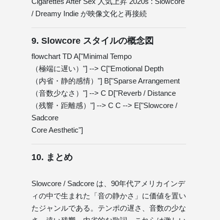
Cigarettes After Sex 人気上昇 2020s : Slowcore
/ Dreamy Indie が映像文化と再接続
9. Slowcore スタイルの概念図
flowchart TD A["Minimal Tempo
（極端に遅い）"] --> C["Emotional Depth
（内省・静的感情）"] B["Sparse Arrangement
（音数少なさ）"] --> C D["Reverb / Distance
（残響・距離感）"] --> C C --> E["Slowcore /
Sadcore
Core Aesthetic"]
10. まとめ
Slowcore / Sadcore は、90年代アメリカインデ
ィの中で生まれた「音の静かさ」に価値を置い
たジャンルである。テンポの遅さ、音数の少な