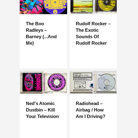
The Boo
Rudolf Rocker –
Radleys –
The Exotic
Barney (...And
Sounds Of
Me)
Rudolf Rocker
Ned's Atomic
Radiohead –
Dustbin – Kill
Airbag / How
Your Television
Am I Driving?