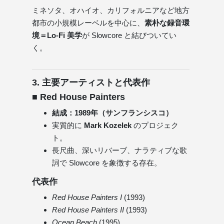
ミネソタ、オハイオ、カリフォルニアなど地方
都市の小規模レーベルを中心に、
素朴な録音環
境＝Lo-Fi 美学
が Slowcore と結びついてい
く。
3. 主要アーティストと代表作
■ Red House Painters
結成：1989年（サンフランシスコ）
実質的に
Mark Kozelek
のプロジェク
ト。
長尺曲、深いリバーブ、ナラティブな歌
詞で Slowcore を象徴する存在。
代表作
Red House Painters I
(1993)
Red House Painters II
(1993)
Ocean Beach
(1995)