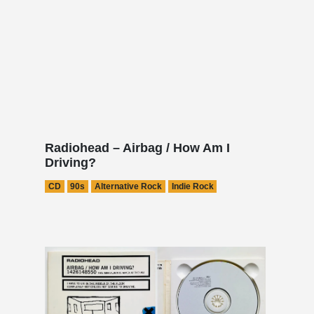
Radiohead – Airbag / How Am I
Driving?
CD
90s
Alternative Rock
Indie Rock