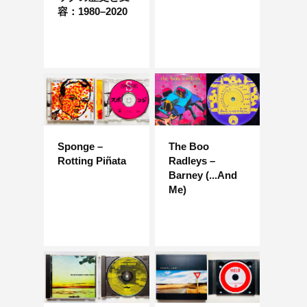
容：1980–2020
Sponge –
The Boo
Rotting Piñata
Radleys –
Barney (...And
Me)