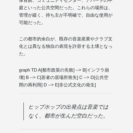
体育館、コミュニティセンター、アパートの中
庭といった公共空間だった。これらの場所は、
管理が緩く、持ち主が不明確で、自由な使用が
可能だった。
この都市的余白が、既存の音楽産業やクラブ文
化とは異なる独自の表現を許容する土壌となっ
た。
graph TD A[都市政策の失敗] --> B[インフラ崩
壊] B --> C[若者の居場所喪失] C --> D[公共空
間の再利用] D --> E[非公式文化の発生]
ヒップホップの出発点は音楽では
なく、都市が生んだ空白だった。