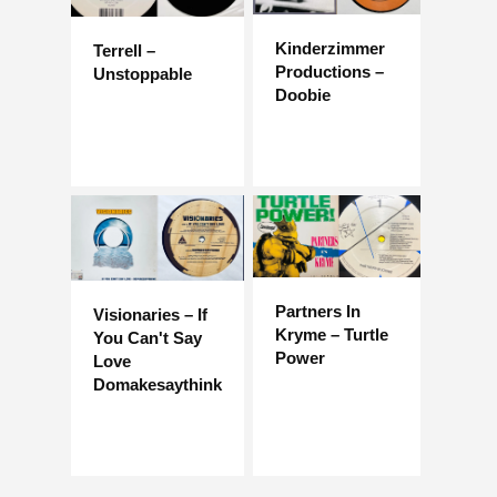
Kinderzimmer
Terrell –
Productions –
Unstoppable
Doobie
Partners In
Visionaries – If
Kryme – Turtle
You Can't Say
Power
Love
Domakesaythink