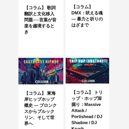
【コラム】
【コラム】 歌詞
DMX：吠える魂
翻訳と文化移入
― 暴力と祈りの
問題──言葉が音
はざまで
楽を越境すると
き
【コラム】 トリ
【コラム】 東海
ップ・ホップ深
岸ヒップホップ
掘り：Massive
概史 — ブロンク
Attack /
スからブルック
Portishead / DJ
リン、そして世
Shadow / DJ
界へ
Krush