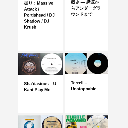
概史 — 起源か
掘り：Massive
らアンダーグラ
Attack /
ウンドまで
Portishead / DJ
Shadow / DJ
Krush
Terrell –
Sha'dasious – U
Unstoppable
Kant Play Me