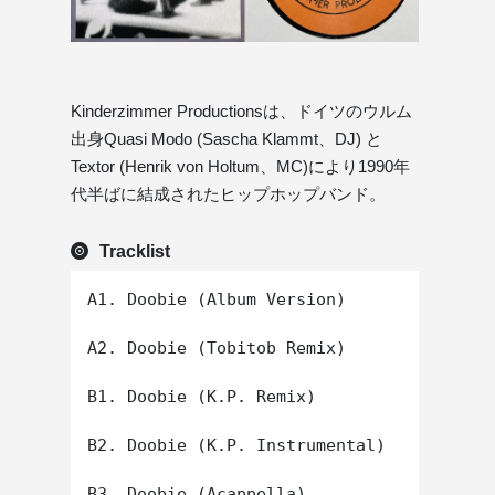
Kinderzimmer Productionsは、ドイツのウルム
出身Quasi Modo (Sascha Klammt、DJ) と
Textor (Henrik von Holtum、MC)により1990年
代半ばに結成されたヒップホップバンド。
Tracklist
A1. Doobie (Album Version)

A2. Doobie (Tobitob Remix)

B1. Doobie (K.P. Remix)

B2. Doobie (K.P. Instrumental)
