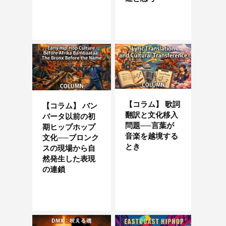
【コラム】 歌詞
【コラム】 バン
翻訳と文化移入
バータ以前の初
問題──言葉が
期ヒップホップ
音楽を越境する
文化──ブロンク
とき
スの現場から自
然発生した表現
の連鎖