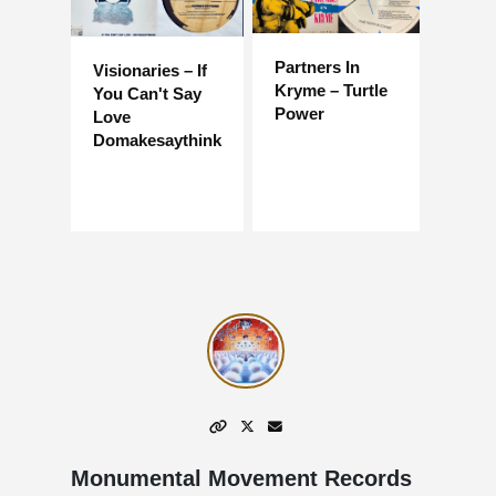
Partners In
Visionaries – If
Kryme – Turtle
You Can't Say
Power
Love
Domakesaythink
Monumental Movement Records