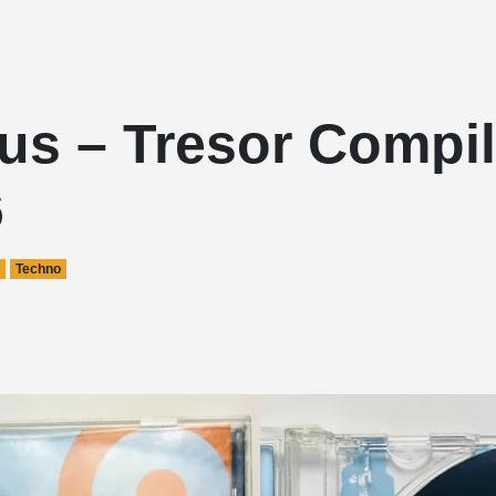
us – Tresor Compil
6
o
Techno