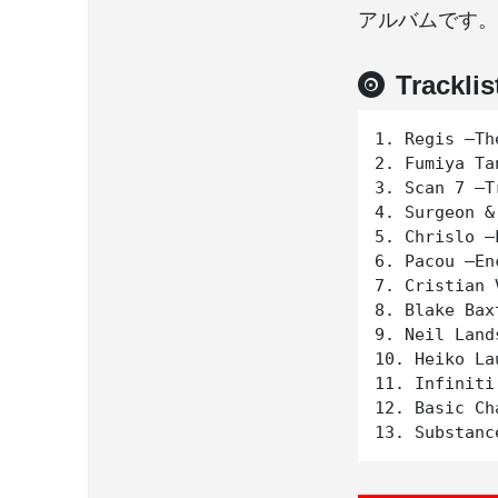
アルバムです。
Tracklis
1. Regis –Th
2. Fumiya Ta
3. Scan 7 –T
4. Surgeon &
5. Chrislo –
6. Pacou –En
7. Cristian 
8. Blake Bax
9. Neil Land
10. Heiko La
11. Infiniti
12. Basic Ch