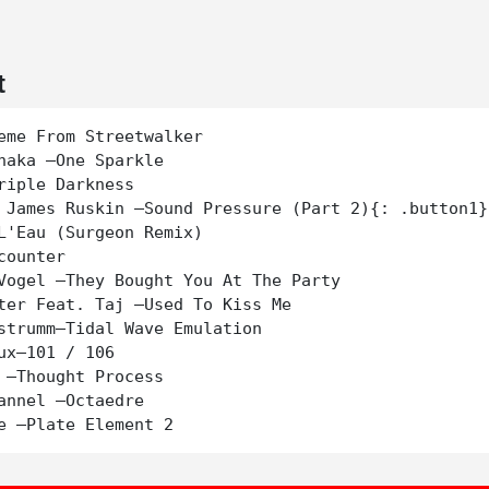
t
eme From Streetwalker

naka –One Sparkle

riple Darkness

 James Ruskin –Sound Pressure (Part 2){: .button1}

L'Eau (Surgeon Remix)

counter

Vogel –They Bought You At The Party

ter Feat. Taj –Used To Kiss Me

strumm–Tidal Wave Emulation

ux–101 / 106

 –Thought Process

annel –Octaedre
