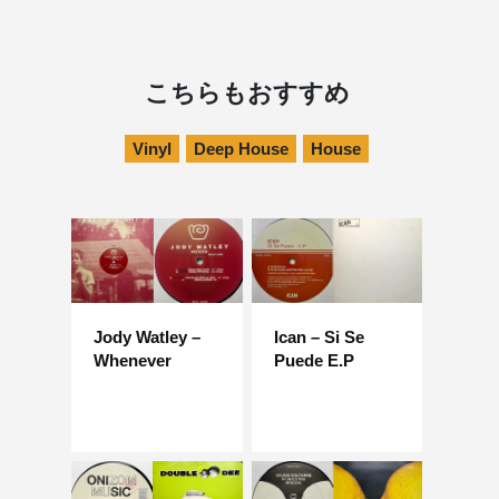
こちらもおすすめ
Vinyl
Deep House
House
Jody Watley –
Ican – Si Se
Whenever
Puede E.P