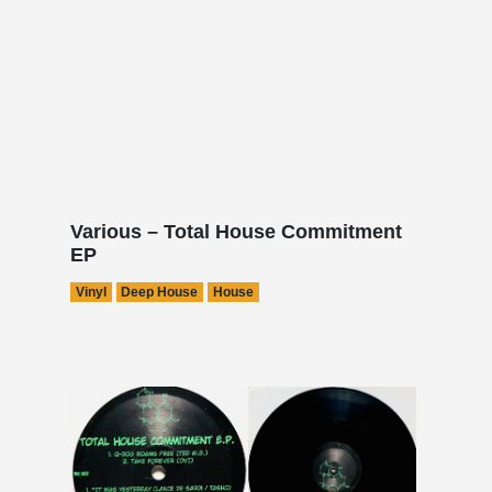
Various – Total House Commitment
EP
Vinyl
Deep House
House