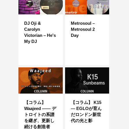
DJ Oji &
Metrosoul –
Carolyn
Metrosoul 2
Victorian – He's
Day
My DJ
【コラム】
【コラム】 K15
Waajeed —— デ
― EGLOが育ん
トロイトの系譜
だロンドン新世
を継ぎ、更新し
代の光と影
続ける創造者