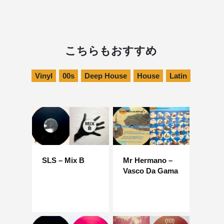
こちらもおすすめ
Vinyl
00s
Deep House
House
Latin
SLS – Mix B
Mr Hermano –
Vasco Da Gama