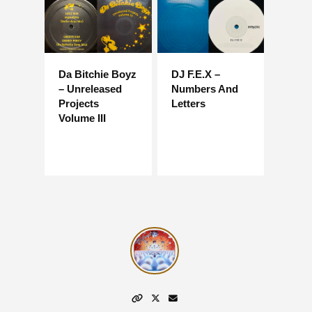
Da Bitchie Boyz
DJ F.E.X –
– Unreleased
Numbers And
Projects
Letters
Volume III