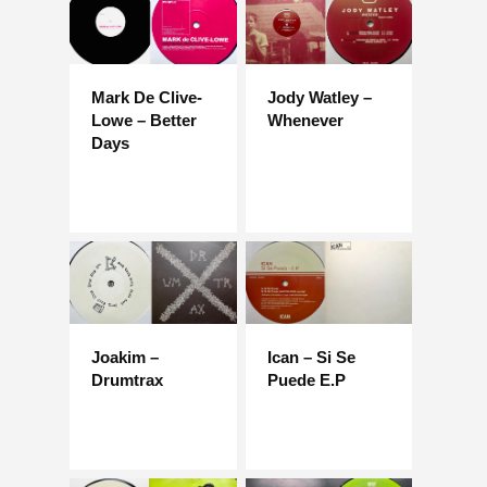
Mark De Clive-
Jody Watley –
Lowe – Better
Whenever
Days
Joakim –
Ican – Si Se
Drumtrax
Puede E.P