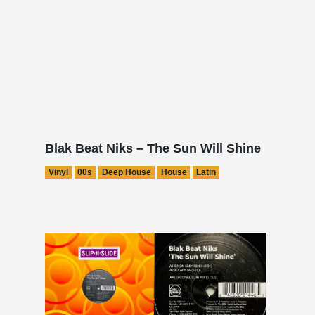
Blak Beat Niks – The Sun Will Shine
Vinyl
00s
Deep House
House
Latin