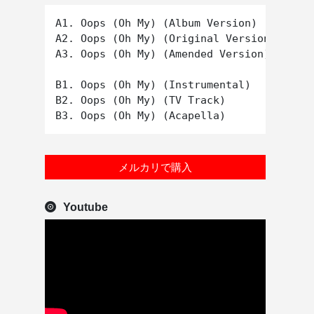
A1. Oops (Oh My) (Album Version)

A2. Oops (Oh My) (Original Version) Featu
A3. Oops (Oh My) (Amended Version) Featur
B1. Oops (Oh My) (Instrumental)

B2. Oops (Oh My) (TV Track)

メルカリで購入
Youtube