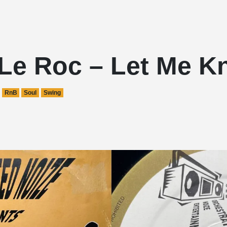
 Le Roc – Let Me 
RnB
Soul
Swing