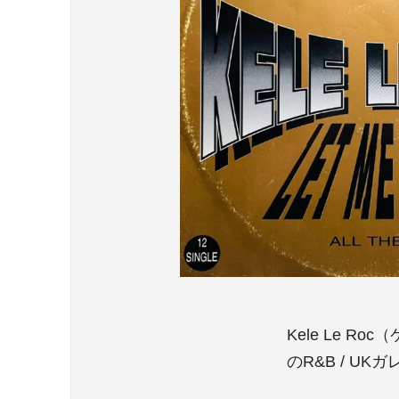
Kele Le R
のR&B / U