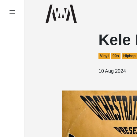
Kele
Vinyl
90s
Hiphop
10 Aug 2024