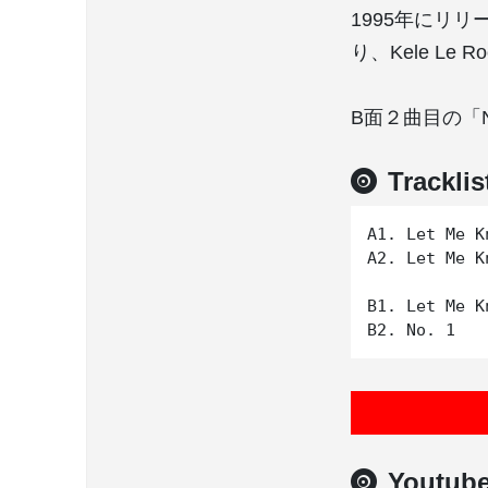
1995年にリリ
り、Kele L
B面２曲目の「N
Tracklis
A1. Let Me K
A2. Let Me K
B1. Let Me K
Youtub