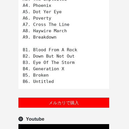
A4. Phoenix

A5. Dot Yer Eye

A6. Poverty

A7. Cross The Line

A8. Haywire March

A9. Breakdown

B1. Blood From A Rock

B2. Down But Not Out

B3. Eye Of The Storm

B4. Generation X

B5. Broken

メルカリで購入
Youtube