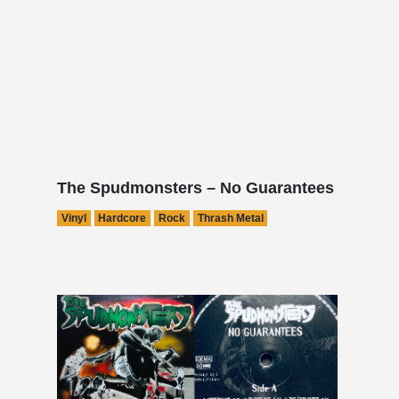
The Spudmonsters – No Guarantees
Vinyl
Hardcore
Rock
Thrash Metal