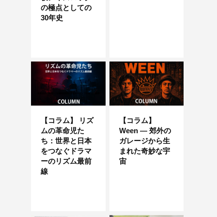
の極点としての
30年史
【コラム】 リズ
【コラム】
ムの革命児た
Ween — 郊外の
ち：世界と日本
ガレージから生
をつなぐドラマ
まれた奇妙な宇
ーのリズム最前
宙
線