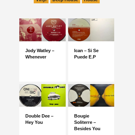
Jody Watley –
Ican – Si Se
Whenever
Puede E.P
Double Dee –
Bougie
Hey You
Soliterre –
Besides You