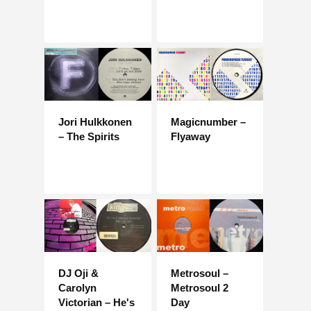
Jori Hulkkonen
Magicnumber –
– The Spirits
Flyaway
DJ Oji &
Metrosoul –
Carolyn
Metrosoul 2
Victorian – He's
Day