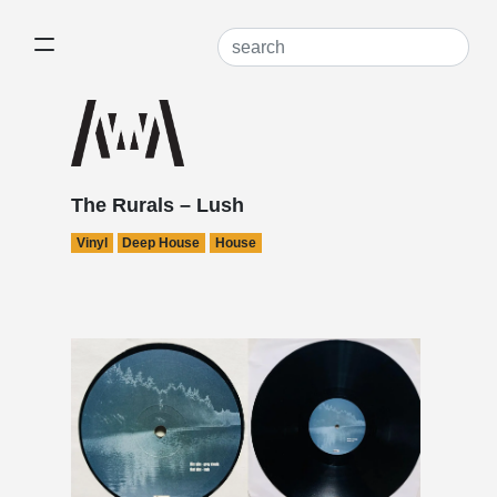
The Rurals – Lush
Vinyl
Deep House
House