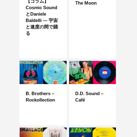
【コラム】
The Moon
Cosmic Sound
とDaniele
Baldelli ― 宇宙
と速度の間で踊
る
B. Brothers –
D.D. Sound –
Rockollection
Café