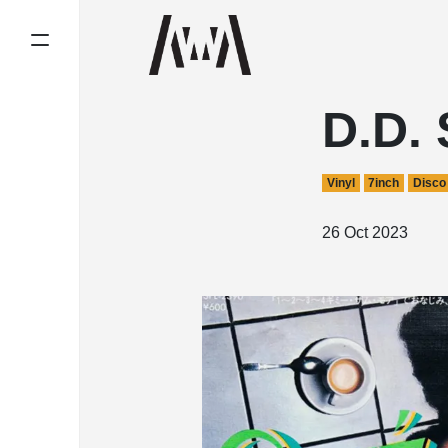
D.D.
Vinyl
7inch
Disco
26 Oct 2023