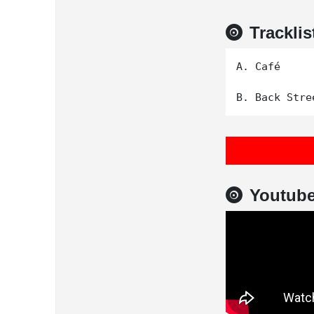
Tracklis
A. Café

Youtub