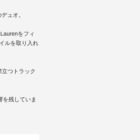
veyのデュオ。
Laurenをフィ
タイルを取り入れ
際立つトラック
響を残していま