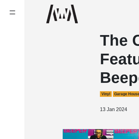
The 
Featu
Beep
Vinyl
Garage Hous
13 Jan 2024