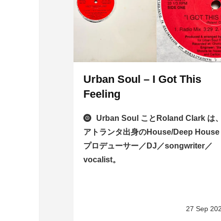
Urban Soul – I Got This
Feeling
Urban Soul ことRoland Clark は
アトランタ出身のHouse/Deep House
プロデューサー／DJ／songwriter／
vocalist。
27 Sep 20