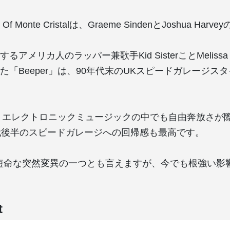
nt Of Monte Cristalは、Graeme SindenとJoshua Har
アメリカ人のラッパー兼歌手Kid SisterことMelissa 
た「Beeper」は、90年代末のUKスピードガレージス
」は、エレクトロニックミュージックの中でも自由奔放さが
代後半のスピードガレージへの回帰感も最高です。
短命な突然変異の一つとも言えますが、今でも根強い影
t