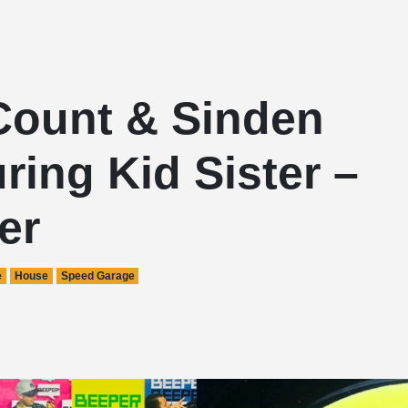
Count & Sinden
ring Kid Sister –
er
e
House
Speed Garage