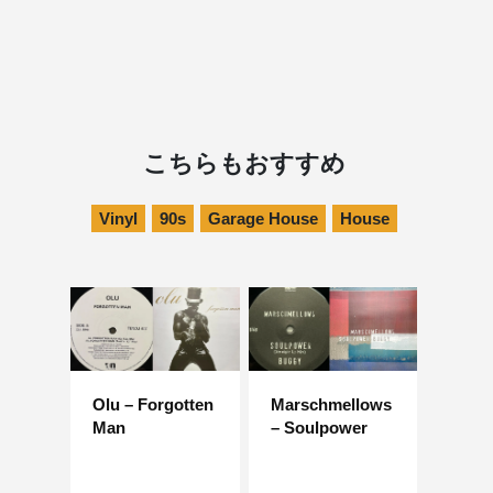
こちらもおすすめ
Vinyl
90s
Garage House
House
Olu – Forgotten
Marschmellows
Man
– Soulpower