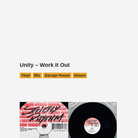
Unity – Work It Out
Vinyl
90s
Garage House
House