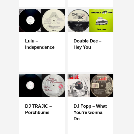
Lulu –
Double Dee –
Independence
Hey You
DJ TRAJIC –
DJ Fopp – What
Porchbums
You're Gonna
Do