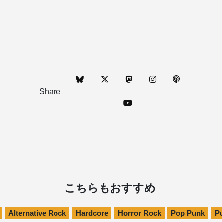
Share
こちらもおすすめ
Alternative Rock
Hardcore
Horror Rock
Pop Punk
P