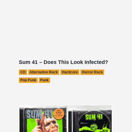
Sum 41 – Does This Look Infected?
CD
Alternative Rock
Hardcore
Horror Rock
Pop Punk
Punk