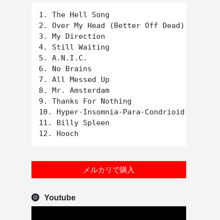
1. The Hell Song

2. Over My Head (Better Off Dead)

3. My Direction

4. Still Waiting

5. A.N.I.C.

6. No Brains

7. All Messed Up

8. Mr. Amsterdam

9. Thanks For Nothing

10. Hyper-Insomnia-Para-Condrioid

11. Billy Spleen

メルカリで購入
Youtube