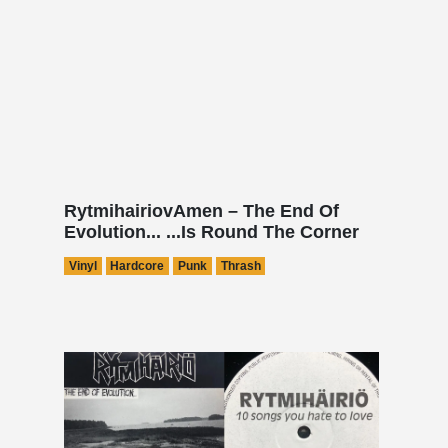
RytmihairiovAmen – The End Of
Evolution... ...Is Round The Corner
Vinyl
Hardcore
Punk
Thrash