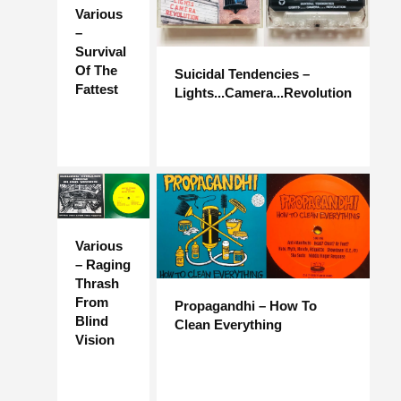
Various
–
Survival
Of The
Suicidal Tendencies –
Fattest
Lights...Camera...Revolution
Various
– Raging
Thrash
From
Propagandhi – How To
Blind
Clean Everything
Vision