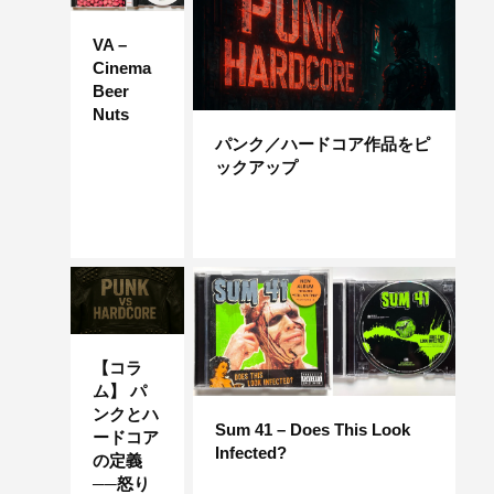
VA –
Cinema
Beer
Nuts
パンク／ハードコア作品をピ
ックアップ
【コラ
ム】 パ
ンクとハ
Sum 41 – Does This Look
ードコア
Infected?
の定義
──怒り