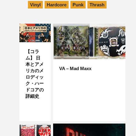
Vinyl
Hardcore
Punk
Thrash
【コラ
ム】 日
本とアメ
VA – Mad Maxx
リカのメ
ロディッ
ク・ハー
ドコアの
詳細史