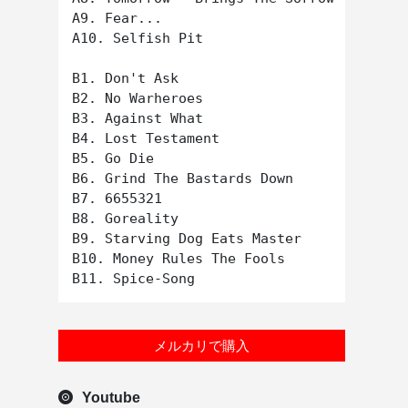
A9. Fear...

A10. Selfish Pit

B1. Don't Ask

B2. No Warheroes

B3. Against What

B4. Lost Testament

B5. Go Die

B6. Grind The Bastards Down

B7. 6655321

B8. Goreality

B9. Starving Dog Eats Master

B10. Money Rules The Fools

メルカリで購入
Youtube