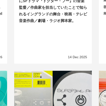
にSFドラマ『ドクター・フー』の音楽
&
監督／作曲家を担当していたことで知ら
l
れるイングランドの舞台・映画・テレビ
音楽作曲／劇場・ラジオ脚本家。
ー
26
14 Dec 2025