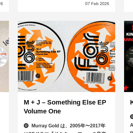
26
07 Feb 2026
M + J – Something Else EP
Volume One
A
Murray Gold は、2005年〜2017年