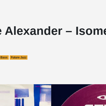
 Alexander – Isome
 Bass
Future Jazz