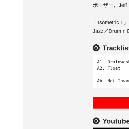
ポーザー。Jeff
「Isometric
Jazz／Drum 
Tracklis
A1. Brainwash
A2. Float

Youtub