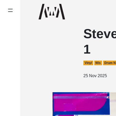
Steve
1
Vinyl
90s
Drum N
25 Nov 2025