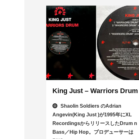
King Just – Warriors Drum
Shaolin Soldiers のAdrian
Angevin(King Just )が1995年にXL
RecordingsからリリースしたDrum n
Bass／Hip Hop。プロデューサーは