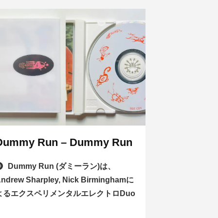
Dummy Run – Dummy Run
Dummy Run (ダミーラン)は、
ndrew Sharpley, Nick Birminghamに
よるエクスペリメンタルエレクトロDuo
。