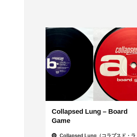
Collapsed Lung – Board
Game
Collapsed Lung（コラプスド・ラ