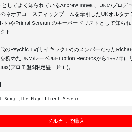
としてよく知られているAndrew Innes 、UKのプロデ
ds, 80sのネオアコースティックブームを牽引したUKオル
ェルト)やPrimal Scream のキーボードリストとして知られるMa
クト。
ab時代のPsychic TV(サイキックTV)のメンバーだったRichard
務めたUKのレーベルEruption Recordsから1997
n Bass(プロモ盤&限定盤・片面)。
t
メルカリで購入