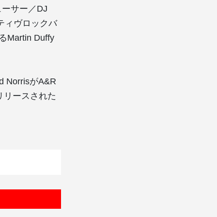
ューサー／DJ
タナティヴロックバ
rtin Duffy
 NorrisがA&R
年にリリースされた