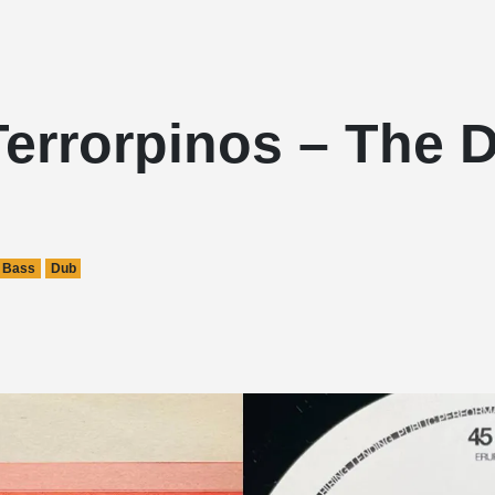
errorpinos – The D
 Bass
Dub