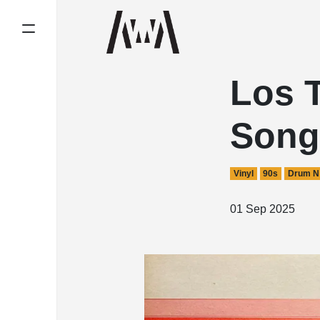
Los T
Song
Vinyl
90s
Drum N
01 Sep 2025