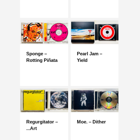
Sponge –
Pearl Jam –
Rotting Piñata
Yield
Regurgitator –
Moe. – Dither
...Art