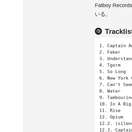
Fatboy Reco
いる。
Tracklis
1. Captain Am
2. Faker

3. Understand
4. Tgorm

5. So Long

6. New York C
7. Can't See
8. Water

9. Tambourine
10. In A Big
11. Rise

12. Opium

12.2. (silenc