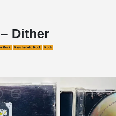
– Dither
ve Rock
Psychedelic Rock
Rock