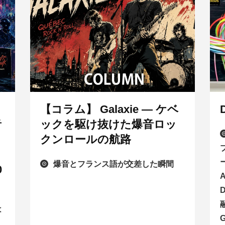
【コラム】 Galaxie ― ケベ
音
ックを駆け抜けた爆音ロッ
クンロールの航路
・
爆音とフランス語が交差した瞬間
0
A
は