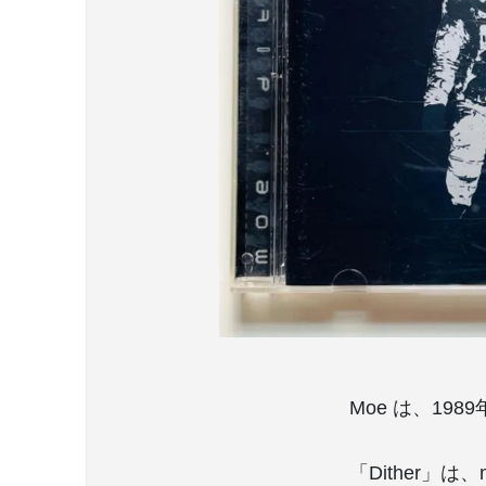
Moe は、1
「Dither」