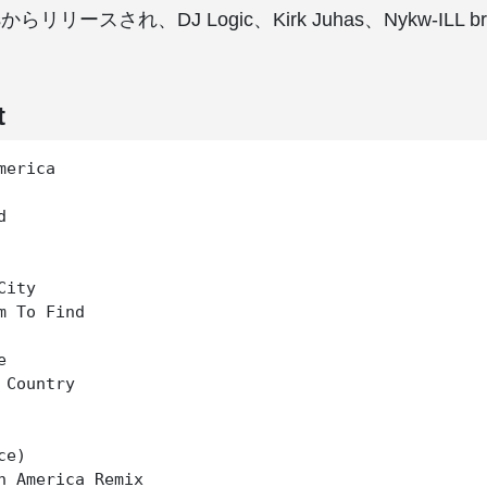
rdsからリリースされ、DJ Logic、Kirk Juhas、Nykw-ILL
t
erica



ity

m To Find



 Country

e)
