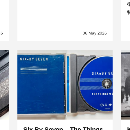
26
06 May 2026
Six.By Seven – The Things