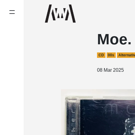
Moe. 
CD
00s
Alternati
08 Mar 2025