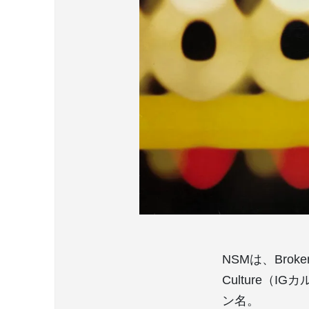
NSMは、Bro
Culture（
ン名。