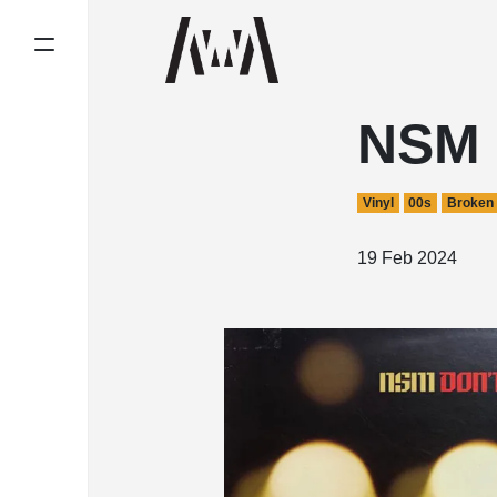
NSM –
Vinyl
00s
Broken
19 Feb 2024