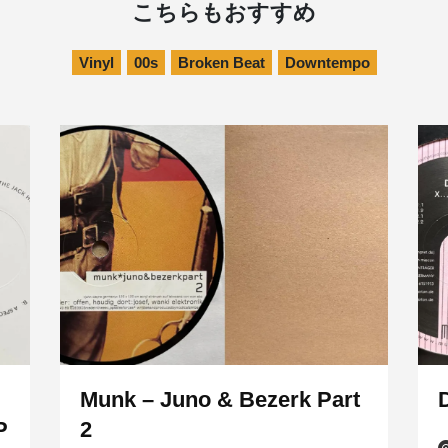
こちらもおすすめ
Vinyl
00s
Broken Beat
Downtempo
Munk – Juno & Bezerk Part
D
P
2