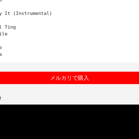
y It (Instrumental)

l Ting  

le



メルカリで購入
e