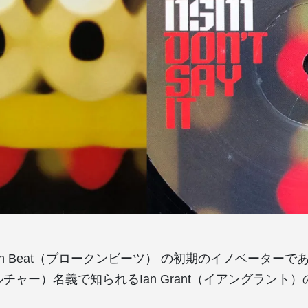
ken Beat（ブロークンビーツ） の初期のイノベーターであ
IGカルチャー）名義で知られるIan Grant（イアングラン