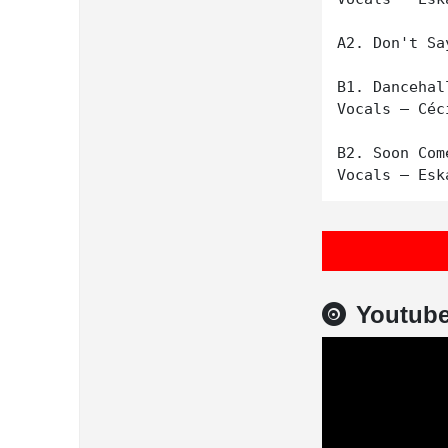
A2. Don't Sa
B1. Dancehal
Vocals – Céci
B2. Soon Come
Youtub