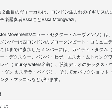
面２曲目のヴォーカルは、ロンドン生まれのイギリスのシ
器奏者EskaことEska Mtungwazi。
ector Movements/ニュー・セクター・ムーヴメンツ）
メンバーは西ロンドンのブロークンビート・コミュニ
これまでに参加したメンバーには、カイディ・タタム（
ー・デクスター、ベンベ・セゲ、エスカ・ムトゥング
イ（ murky waters名義）、弦楽デュオのチックス
・ダン & ステラ・ペイジ）、そして元バックショット
ンク・マッコムなどがいます。
t
y It　


