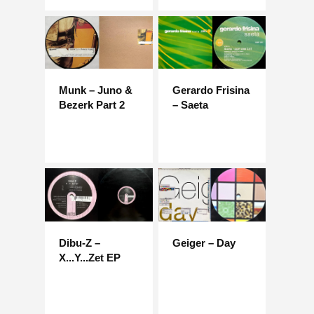
Munk – Juno &
Gerardo Frisina
Bezerk Part 2
– Saeta
Dibu-Z –
Geiger – Day
X...Y...Zet EP