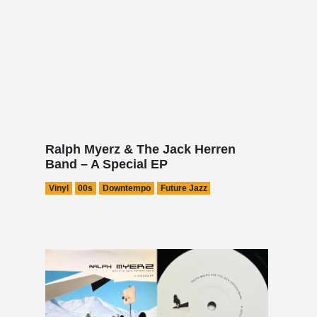
Ralph Myerz & The Jack Herren
Band – A Special EP
Vinyl
00s
Downtempo
Future Jazz