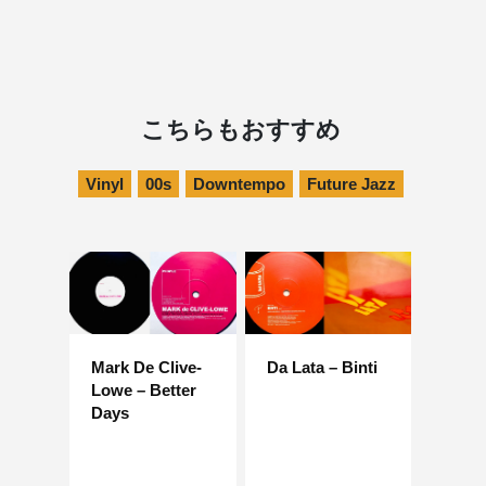
こちらもおすすめ
Vinyl
00s
Downtempo
Future Jazz
Mark De Clive-
Da Lata – Binti
Lowe – Better
Days