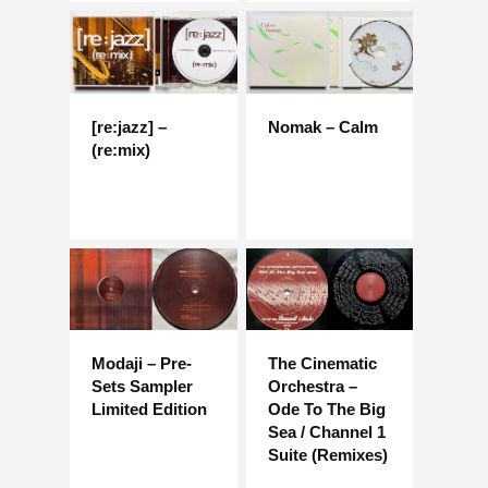
[re:jazz] –
Nomak – Calm
(re:mix)
Modaji – Pre-
The Cinematic
Sets Sampler
Orchestra –
Limited Edition
Ode To The Big
Sea / Channel 1
Suite (Remixes)