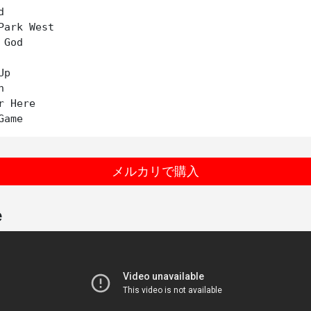


Park West

God

p



 Here

メルカリで購入
e