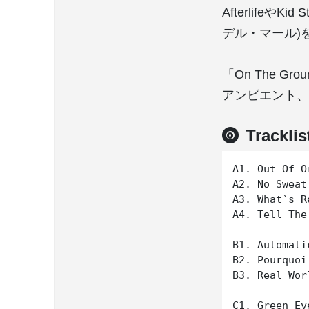
Afterlifeや
デル・マール)
「On The 
アンビエント、
Tracklis
A1. Out Of Or
A2. No Sweat

A3. What`s Re
A4. Tell The 
B1. Automatic
B2. Pourquoi
B3. Real Worl
C1. Green Eye