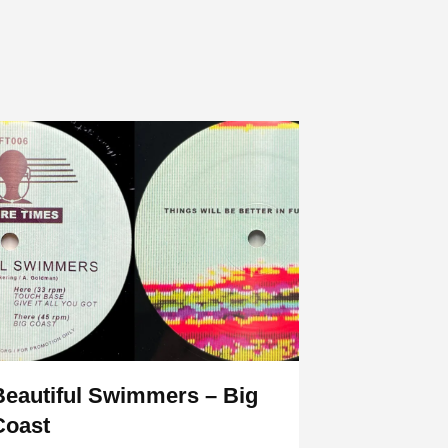
Beautiful Swimmers – Big
Coast