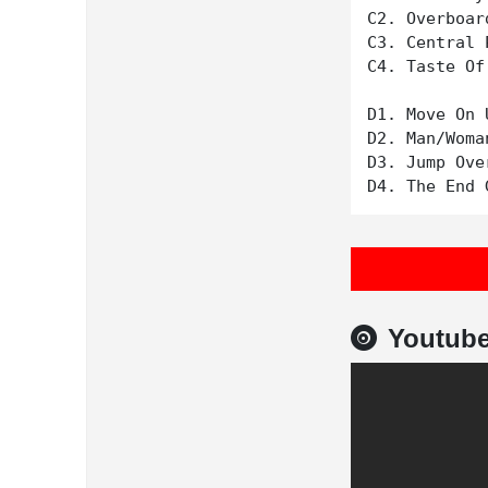
C2. Overboard
C3. Central 
C4. Taste Of 
D1. Move On U
D2. Man/Woman
D3. Jump Over
Youtub