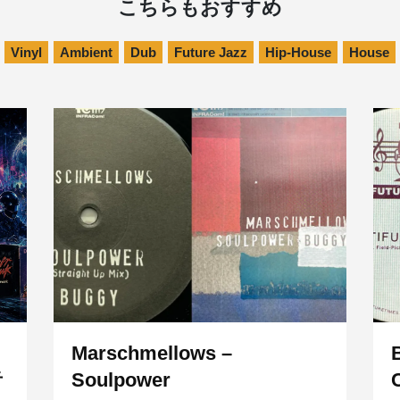
こちらもおすすめ
Vinyl
Ambient
Dub
Future Jazz
Hip-House
House
Marschmellows –
音
Soulpower