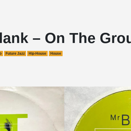
Blank – On The Gro
b
Future Jazz
Hip-House
House