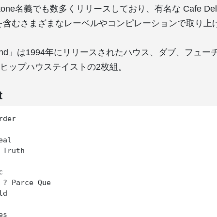
Kid Stone名義でも数多くリリースしており、有名な Cafe De
を含むさまざまなレーベルやコンピレーションで取り上
Ground」は1994年にリリースされたハウス、ダブ、フュ
ヒップハウステイストの2枚組。
t
der

al

Truth



 ? Parce Que

d

s
