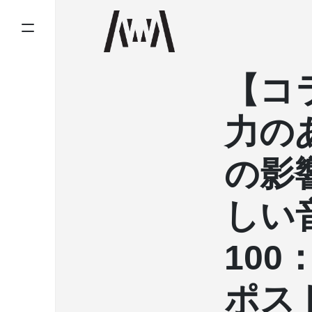
【コ
力の
の影
しい
10
ポス