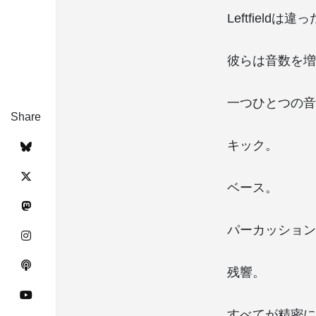
Leftfieldは違
彼らは音数を増
一つひとつの音
Share
キック。
ベース。
パーカッション
残響。
すべてが精密に