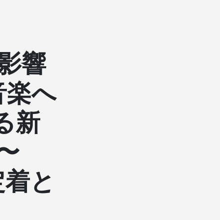
影響
音楽へ
る新
〜
定着と