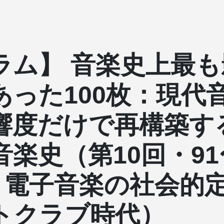
ラム】 音楽史上最も
あった100枚：現代
響度だけで再構築す
音楽史（第10回・91
0：電子音楽の社会的
トクラブ時代）