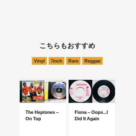
こちらもおすすめ
Vinyl
7inch
Rare
Reggae
The Heptones –
Fiona – Oops...I
On Top
Did It Again