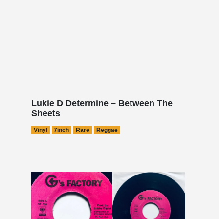
Lukie D Determine – Between The
Sheets
Vinyl
7inch
Rare
Reggae