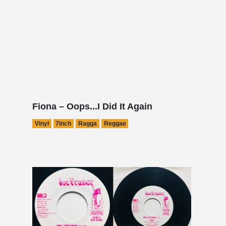
Fiona – Oops...I Did It Again
Vinyl
7inch
Ragga
Reggae