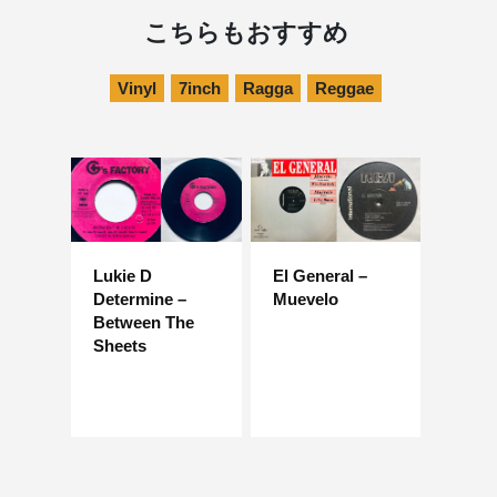
こちらもおすすめ
Vinyl
7inch
Ragga
Reggae
Lukie D
El General –
Determine –
Muevelo
Between The
Sheets