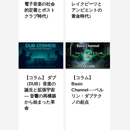
電子音楽の社会
レイクビーツと
的定着とポスト
アンビエントの
クラブ時代）
黄金時代）
【コラム】 ダブ
【コラム】
（DUB）音楽の
Basic
誕生と拡張宇宙
Channel──ベル
― 音響の再構築
リン・ダブテク
から始まった革
ノの起点
命