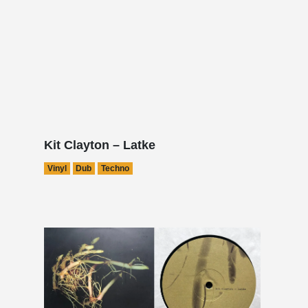
Kit Clayton – Latke
Vinyl
Dub
Techno