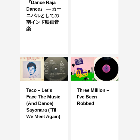
『Dance Raja
Dance』 — カー
ニバルとしての
南インド映画音
楽
Taco – Let's
Three Million –
Face The Music
I've Been
(And Dance)
Robbed
Sayonara ('Til
We Meet Again)