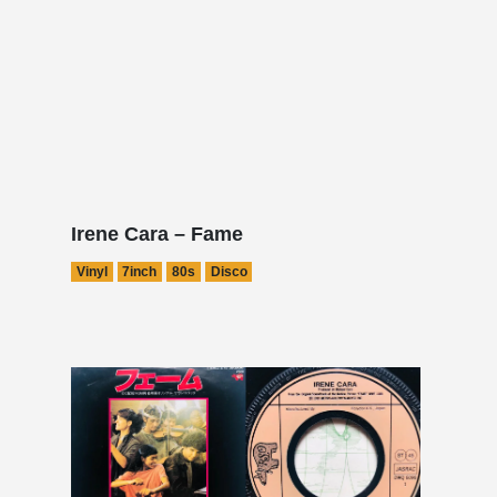
Irene Cara – Fame
Vinyl
7inch
80s
Disco