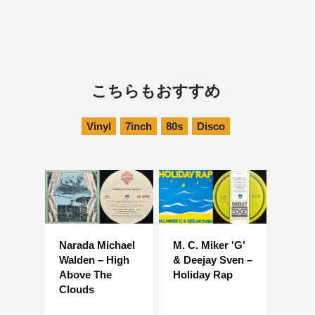
こちらもおすすめ
Vinyl
7inch
80s
Disco
Narada Michael
M. C. Miker 'G'
Walden – High
& Deejay Sven –
Above The
Holiday Rap
Clouds