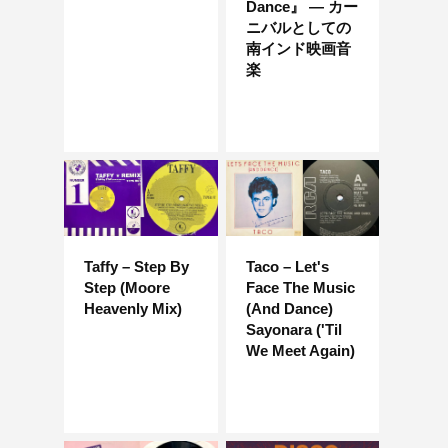
Dance』 — カー
ニバルとしての
南インド映画音
楽
Taffy – Step By
Taco – Let's
Step (Moore
Face The Music
Heavenly Mix)
(And Dance)
Sayonara ('Til
We Meet Again)