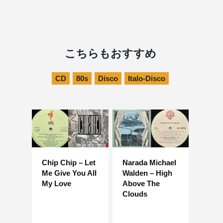
こちらもおすすめ
CD
80s
Disco
Italo-Disco
Chip Chip – Let
Narada Michael
Me Give You All
Walden – High
My Love
Above The
Clouds