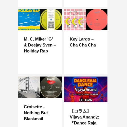
M. C. Miker 'G'
Key Largo –
& Deejay Sven –
Cha Cha Cha
Holiday Rap
Croisette –
【コラム】
Nothing But
Vijaya Anandと
Blackmail
『Dance Raja