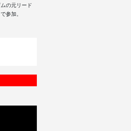
ザムの元リード
カで参加。