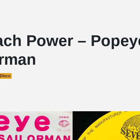
ach Power – Popey
orman
Disco