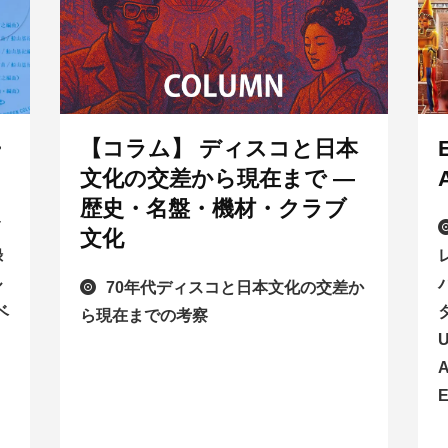
・
【コラム】 ディスコと日本
文化の交差から現在まで —
A
歴史・名盤・機材・クラブ
イ
文化
録
ル
70年代ディスコと日本文化の交差か
ベ
ら現在までの考察
U
E