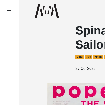
Spin
Sail
Vinyl
70s
7inch
27 Oct 2023