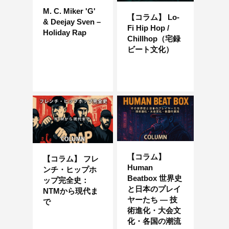
M. C. Miker 'G'
【コラム】 Lo-
& Deejay Sven –
Fi Hip Hop /
Holiday Rap
Chillhop（宅録
ビート文化）
【コラム】
【コラム】 フレ
Human
ンチ・ヒップホ
Beatbox 世界史
ップ完全史：
と日本のプレイ
NTMから現代ま
ヤーたち ― 技
で
術進化・大会文
化・各国の潮流