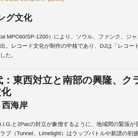
ング文化
ai MPC60/SP-1200）により、ソウル、ファンク、
出。レコード文化が制作の中核であり、DJは「レコー
した。
年代：東西対立と南部の興隆、ク
文化
s 西海岸
ious B.I.G.と2Pacの対立が象徴するように、地域間の緊
ブ（Tunnel、Limelight）はラップバトルや新譜の