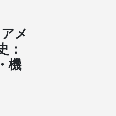
（アメ
史：
・機