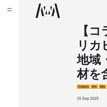
【コラ
リカ
地域
材を
Column
00s
80s
15 Sep 2025