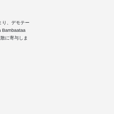
広まり、デモテー
mbaataa
拡散に寄与しま