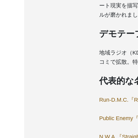
ート現実を描写
ルが磨かれまし
デモテー
地域ラジオ（K
コミで拡散。特
代表的な
Run-D.M.C.『Ra
Public Enemy『I
N.W.A.『Straig