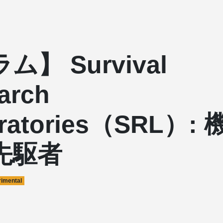
ム】 Survival
arch
ratories（SRL）:
先駆者
imental