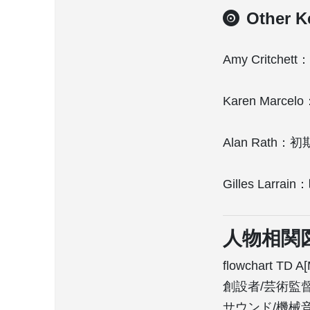
Other K
Amy Crit
Karen Mar
Alan Rat
Gilles Lar
人物相関
flowchart TD A
創設者/芸術監督] --
サウンド/機械音楽] A