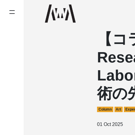
【コラ
Rese
Labo
術の
Column
Art
Exper
01 Oct 2025