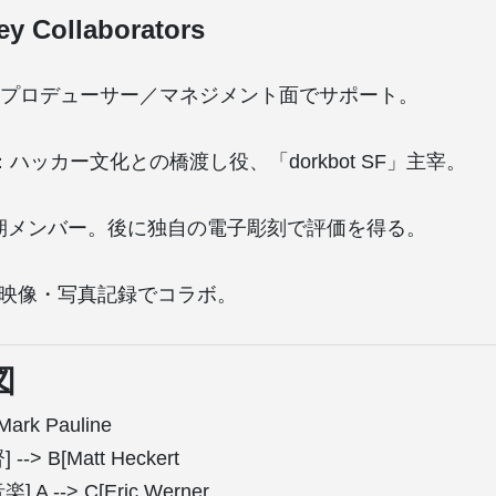
ey Collaborators
chett：プロデューサー／マネジメント面でサポート。
celo：ハッカー文化との橋渡し役、「dorkbot SF」主宰。
h：初期メンバー。後に独自の電子彫刻で評価を得る。
rain：映像・写真記録でコラボ。
図
[Mark Pauline
> B[Matt Heckert
 --> C[Eric Werner