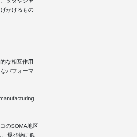
は、ダダやジャ
投げかけるもの
式的な相互作用
的なパフォーマ
facturing
。
コのSOMA地区
し、爆発物に似