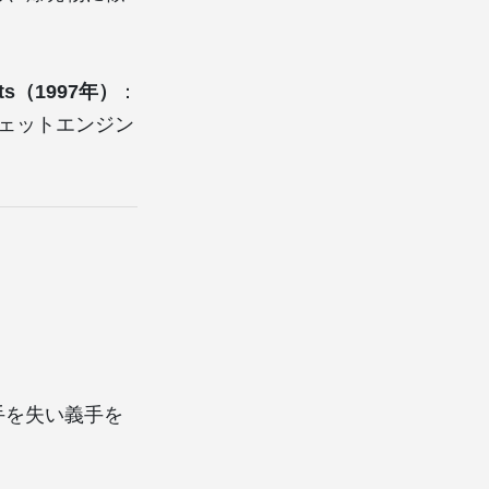
facts（1997年）
：
ジェットエンジン
手を失い義手を