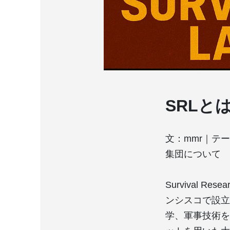
SRLと
文：mmr｜テ
集団について
Survival Re
ンシスコで設立
学、軍事技術を