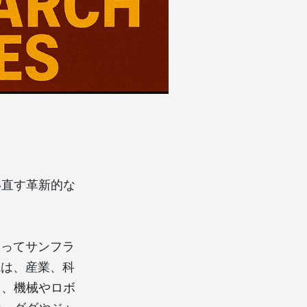
い直す革新的な
ineによってサンフラ
Lは、産業、科
し、機械やロボ