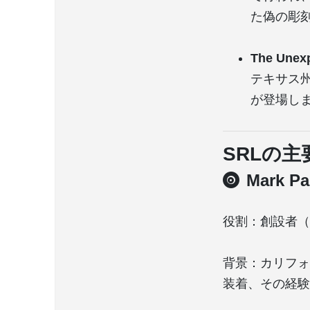
た偽の彫
The Unexp
テキサス
が登場し
SRLの主
Mark 
役割：創設者（
背景：カリフォ
装着、その経験