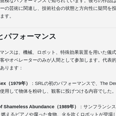
規模なパフォーマンスで知られています。彼らの作品
ーの芸術に関連し、技術社会の状態と方向性に疑問を
ます。
とパフォーマンス
ーマンスは、機械、ロボット、特殊効果装置を用いた儀
客やオペレーターのみが人間として参加します。代表
あります：
 Sex（1979年）
：SRLの初のパフォーマンスで、The Demanu
neを使用して物体を粉砕し、観客に投げつける内容でした
s of Shameless Abundance（1989年）
：サンフランシス
、燃えるピアノや腐った食物、火を吹くロボットが登場